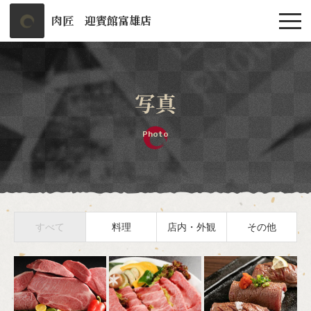
肉匠 迎賓館富雄店
写真
Photo
すべて
料理
店内・外観
その他