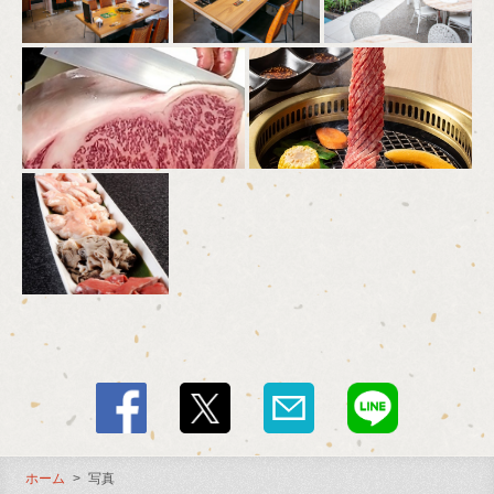
写真 | 肉匠 迎賓館富雄店
奈良県奈良市三松４-879-1
https://geihinkantomio.owst.jp/gallery
お店情報をコピー
閉じる
ホーム
写真